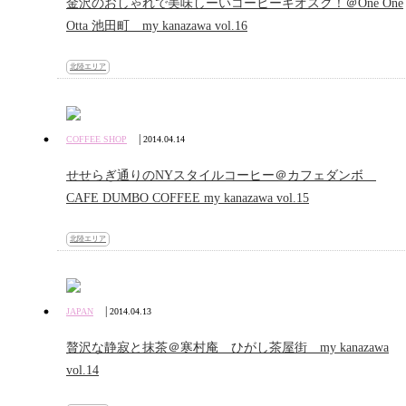
金沢のおしゃれで美味しーいコーヒーキオスク！＠One One
Otta 池田町 my kanazawa vol.16
北陸エリア
|
COFFEE SHOP
2014.04.14
せせらぎ通りのNYスタイルコーヒー＠カフェダンボ
CAFE DUMBO COFFEE my kanazawa vol.15
北陸エリア
|
JAPAN
2014.04.13
贅沢な静寂と抹茶＠寒村庵 ひがし茶屋街 my kanazawa
vol.14