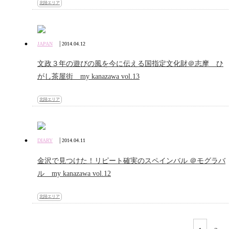
北陸エリア
|
JAPAN
2014.04.12
文政３年の遊びの風を今に伝える国指定文化財＠志摩 ひ
がし茶屋街 my kanazawa vol.13
北陸エリア
|
DIARY
2014.04.11
金沢で見つけた！リピート確実のスペインバル ＠モグラバ
ル my kanazawa vol.12
北陸エリア