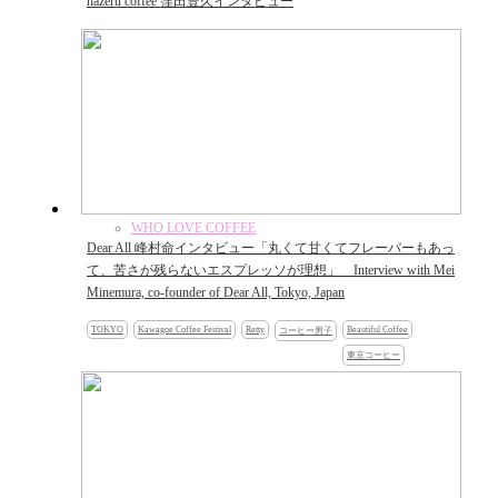
hazeru coffee 窪田豊久インタビュー
WHO LOVE COFFEE
Dear All 峰村命インタビュー「丸くて甘くてフレーバーもあっ
て、苦さが残らないエスプレッソが理想」 Interview with Mei
Minemura, co-founder of Dear All, Tokyo, Japan
TOKYO
Kawagoe Coffee Festival
Retty
Beautiful Coffee
コーヒー男子
東京コーヒー