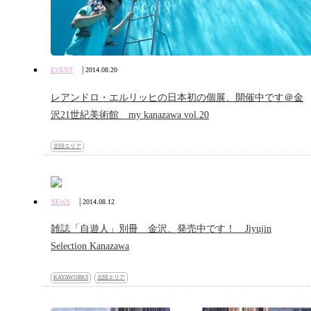
|
EVENT
2014.08.20
レアンドロ・エルリッヒの日本初の個展、開催中です＠金
沢21世紀美術館 my kanazawa vol.20
北陸エリア
|
NEWS
2014.08.12
雑誌「自遊人」別冊 金沢、発売中です！ Jiyujin
Selection Kanazawa
KAYAWORKS
北陸エリア