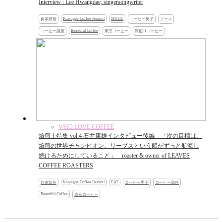
Interview : Lee Hwangdae, singersongwriter
Kawagoe Coffee Festival
MUSIC
自家焙煎
コーヒー男子
フェス
Beautiful Coffee
コーヒー講座
東京コーヒー
深煎りコーヒー
WHO LOVE COFFEE
焙煎士特集 vol.4 石井康雄インタビュー後編 「次の目標は、
焙煎の世界チャンピオン。リーブスという船がずっと航海し
続けるためにしていること」 roaster & owner of LEAVES
COFFEE ROASTERS
Kawagoe Coffee Festival
EAT
自家焙煎
コーヒー男子
コーヒー講座
Beautiful Coffee
東京コーヒー