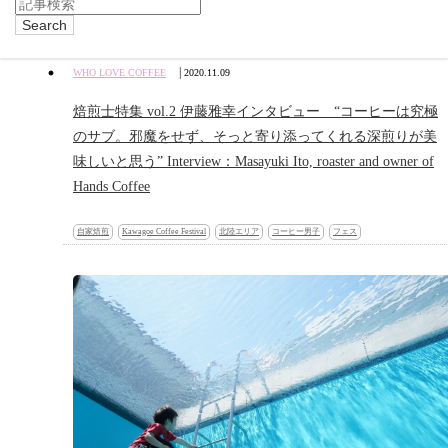
|
WHO LOVE COFFEE
2020.11.09
焙煎士特集 vol.2 伊藤雅幸インタビュー “コーヒーは究極
のサブ。邪魔をせず、そっと寄り添ってくれる深煎りが美
味しいと思う” Interview：Masayuki Ito, roaster and owner of
Hands Coffee
自家焙煎
Kawagoe Coffee Festival
北陸エリア
コーヒー男子
フェス