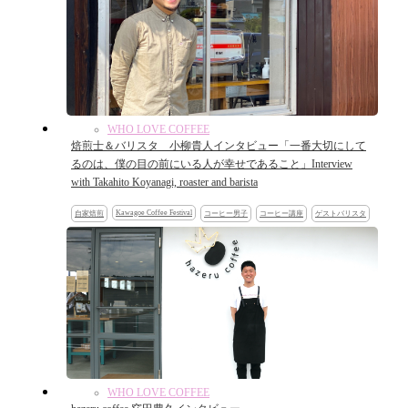
WHO LOVE COFFEE
焙煎士＆バリスタ 小柳貴人インタビュー「一番大切にして
るのは、僕の目の前にいる人が幸せであること」Interview
with Takahito Koyanagi, roaster and barista
Kawagoe Coffee Festival
自家焙煎
コーヒー男子
コーヒー講座
ゲストバリスタ
WHO LOVE COFFEE