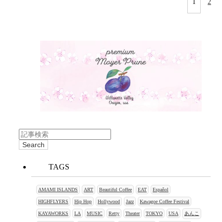
1
2
TAGS
AMAMI ISLANDS
ART
Beautiful Coffee
EAT
Español
HIGHFLYERS
Hip Hop
Hollywood
Jazz
Kawagoe Coffee Festival
KAYAWORKS
LA
MUSIC
Retty
Theater
TOKYO
USA
あんこ