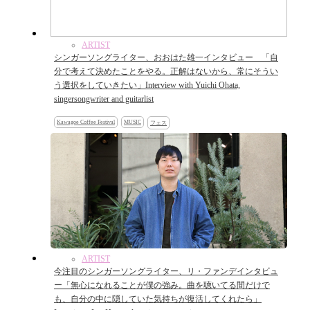
ARTIST
シンガーソングライター、おおはた雄一インタビュー 「自
分で考えて決めたことをやる。正解はないから、常にそうい
う選択をしていきたい」Interview with Yuichi Ohata,
singersongwriter and guitarlist
Kawagoe Coffee Festival
MUSIC
フェス
ARTIST
今注目のシンガーソングライター、リ・ファンデインタビュ
ー「無心になれることが僕の強み。曲を聴いてる間だけで
も、自分の中に隠していた気持ちが復活してくれたら」