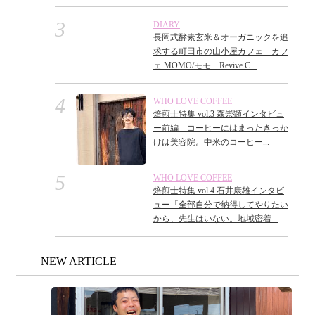
DIARY
長岡式酵素玄米＆オーガニックを追
求する町田市の山小屋カフェ カフ
ェ MOMO/モモ Revive C...
WHO LOVE COFFEE
焙煎士特集 vol.3 森崇顕インタビュ
ー前編「コーヒーにはまったきっか
けは美容院。中米のコーヒー...
WHO LOVE COFFEE
焙煎士特集 vol.4 石井康雄インタビ
ュー「全部自分で納得してやりたい
から、先生はいない。地域密着...
NEW ARTICLE