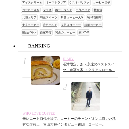
アイスクリーム
オーストラリア
ゲストバリスタ
コーヒー男子
コーヒー講座
フェス
ポートランド
中部エリア
北海道
北陸エリア
埼玉スイーツ
川越コーヒー大学
昭和喫茶店
東京コーヒー
注目バンド
深煎りコーヒー
福岡コーヒー
絶品グルメ
自家焙煎
関西のコーヒー
鰻LOVE
RANKING
DIARY
沼津限定。あぁ永遠のベストスイー
ツ！＠冨久家 イタリアンロール...
WHO LOVE COFFEE
辛いニート時代を経て、コーヒーのチャンピオンに輝いた稀
有な焙煎士 畠山大輝インタビュー後編「コーヒー...