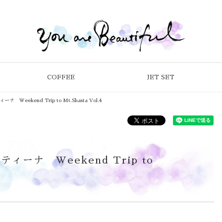
COFFEE
JET SET
eekend Trip to Mt.Shasta Vol.4
ーナ Weekend Trip to