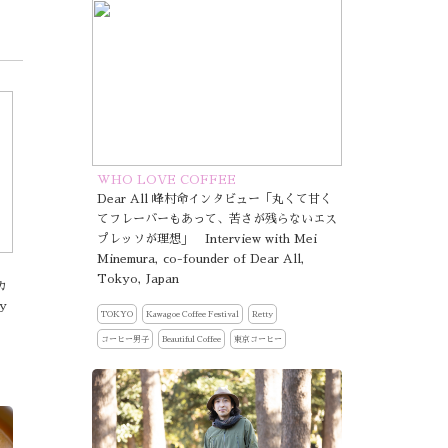
WHO LOVE COFFEE
Dear All 峰村命インタビュー「丸くて甘く
てフレーバーもあって、苦さが残らないエス
プレッソが理想」 Interview with Mei
Minemura, co-founder of Dear All,
Tokyo, Japan
カ
y
TOKYO
Kawagoe Coffee Festival
Retty
コーヒー男子
Beautiful Coffee
東京コーヒー