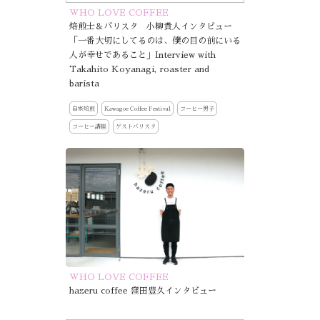
WHO LOVE COFFEE
焙煎士＆バリスタ 小柳貴人インタビュー
「一番大切にしてるのは、僕の目の前にいる
人が幸せであること」Interview with
Takahito Koyanagi, roaster and
barista
自家焙煎
Kawagoe Coffee Festival
コーヒー男子
コーヒー講座
ゲストバリスタ
WHO LOVE COFFEE
hazeru coffee 窪田豊久インタビュー