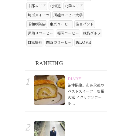
中部エリア
北海道
北陸エリア
埼玉スイーツ
川越コーヒー大学
昭和喫茶店
東京コーヒー
注目バンド
深煎りコーヒー
福岡コーヒー
絶品グルメ
自家焙煎
関西のコーヒー
鰻LOVE
RANKING
DIARY
沼津限定。あぁ永遠の
ベストスイーツ！＠冨
久家 イタリアンロー
ル...