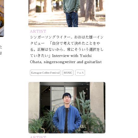
ARTIST
シンガーソングライター、おおはた雄一イン
タビュー 「自分で考えて決めたことをや
た
る。正解はないから、常にそういう選択をし
は
ていきたい」Interview with Yuichi
Ohata, singersongwriter and guitarlist
Kawagoe Coffee Festival
MUSIC
フェス
ARTIST