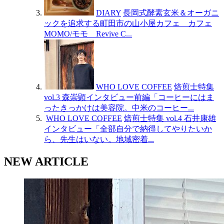
DIARY
長岡式酵素玄米＆オーガニ
ックを追求する町田市の山小屋カフェ カフェ
MOMO/モモ Revive C...
WHO LOVE COFFEE
焙煎士特集
vol.3 森崇顕インタビュー前編「コーヒーにはま
ったきっかけは美容院。中米のコーヒー...
WHO LOVE COFFEE
焙煎士特集 vol.4 石井康雄
インタビュー「全部自分で納得してやりたいか
ら、先生はいない。地域密着...
NEW ARTICLE