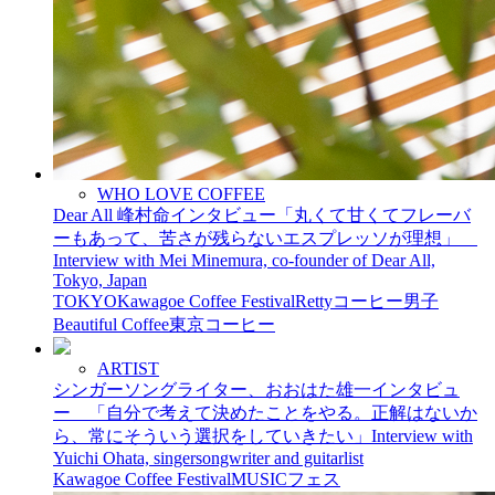
WHO LOVE COFFEE
Dear All 峰村命インタビュー「丸くて甘くてフレーバ
ーもあって、苦さが残らないエスプレッソが理想」
Interview with Mei Minemura, co-founder of Dear All,
Tokyo, Japan
TOKYO
Kawagoe Coffee Festival
Retty
コーヒー男子
Beautiful Coffee
東京コーヒー
ARTIST
シンガーソングライター、おおはた雄一インタビュ
ー 「自分で考えて決めたことをやる。正解はないか
ら、常にそういう選択をしていきたい」Interview with
Yuichi Ohata, singersongwriter and guitarlist
Kawagoe Coffee Festival
MUSIC
フェス