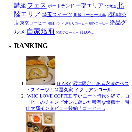
北
講座
フェス
中部エリア
ポートランド
北海道
陸エリア
埼玉スイーツ
昭和喫茶
川越コーヒー大学
絶品グ
店
東京コーヒー
注目バンド
深煎りコーヒー
福岡コーヒー
自家焙煎
ルメ
鰻LOVE
関西のコーヒー
RANKING
DIARY
沼津限定。あぁ永遠のベス
トスイーツ！＠冨久家 イタリアンロール...
WHO LOVE COFFEE
辛いニート時代を経て、コ
ーヒーのチャンピオンに輝いた稀有な焙煎士 畠
山大輝インタビュー後編「コーヒー...