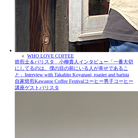
WHO LOVE COFFEE
焙煎士＆バリスタ 小柳貴人インタビュー「一番大切
にしてるのは、僕の目の前にいる人が幸せであるこ
と」Interview with Takahito Koyanagi, roaster and barista
自家焙煎
Kawagoe Coffee Festival
コーヒー男子
コーヒー
講座
ゲストバリスタ