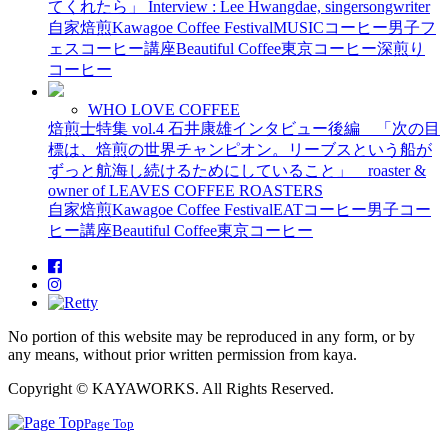
てくれたら」 Interview : Lee Hwangdae, singersongwriter
自家焙煎
Kawagoe Coffee Festival
MUSIC
コーヒー男子
フ
ェス
コーヒー講座
Beautiful Coffee
東京コーヒー
深煎り
コーヒー
WHO LOVE COFFEE
焙煎士特集 vol.4 石井康雄インタビュー後編 「次の目
標は、焙煎の世界チャンピオン。リーブスという船が
ずっと航海し続けるためにしていること」 roaster &
owner of LEAVES COFFEE ROASTERS
自家焙煎
Kawagoe Coffee Festival
EAT
コーヒー男子
コー
ヒー講座
Beautiful Coffee
東京コーヒー
No portion of this website may be reproduced in any form, or by
any means, without prior written permission from kaya.
Copyright © KAYAWORKS. All Rights Reserved.
Page Top